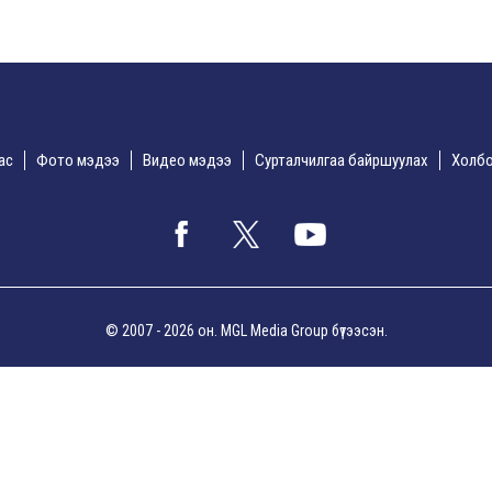
дас
Фото мэдээ
Видео мэдээ
Сурталчилгаа байршуулах
Холбо
© 2007 - 2026 он. MGL Media Group бүтээсэн.