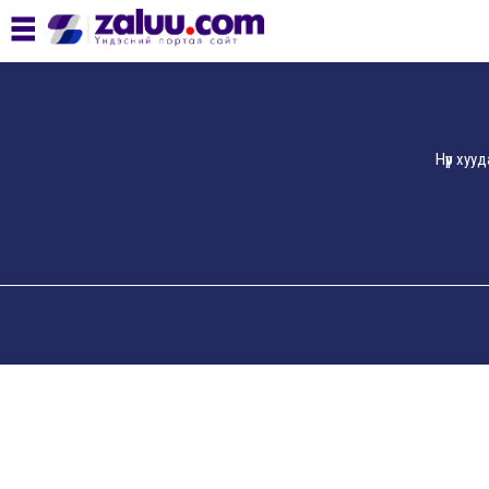
Нүүр хуу