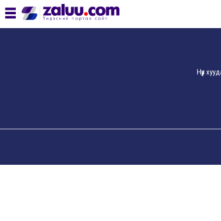
Нүүр хуу