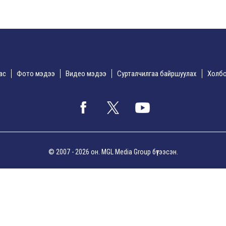
дас
Фото мэдээ
Видео мэдээ
Сурталчилгаа байршуулах
Холбо
© 2007 - 2026 он. MGL Media Group бүтээсэн.